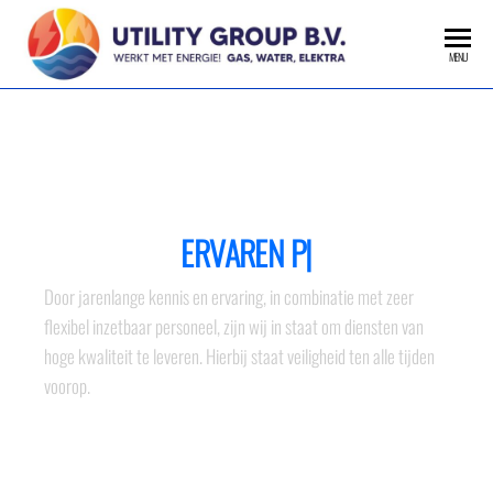
MENU
ONS BEDRIJF EN MISSIE
ERVAREN PERS
|
Door jarenlange kennis en ervaring, in combinatie met zeer
flexibel inzetbaar personeel, zijn wij in staat om diensten van
hoge kwaliteit te leveren. Hierbij staat veiligheid ten alle tijden
voorop.