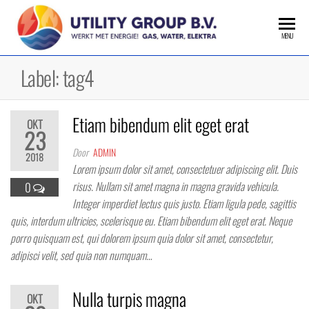
Ga
naar
MENU
de
inhoud
Label:
tag4
Etiam bibendum elit eget erat
OKT
23
Door
ADMIN
2018
Lorem ipsum dolor sit amet, consectetuer adipiscing elit. Duis
risus. Nullam sit amet magna in magna gravida vehicula.
0
Integer imperdiet lectus quis justo. Etiam ligula pede, sagittis
quis, interdum ultricies, scelerisque eu. Etiam bibendum elit eget erat. Neque
porro quisquam est, qui dolorem ipsum quia dolor sit amet, consectetur,
adipisci velit, sed quia non numquam…
Nulla turpis magna
OKT