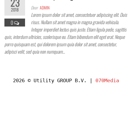
23
Door
ADMIN
2018
Lorem ipsum dolor sit amet, consectetuer adipiscing elit. Duis
risus. Nullam sit amet magna in magna gravida vehicula.
0
Integer imperdiet lectus quis justo. Etiam ligula pede, sagittis
quis, interdum ultricies, scelerisque eu. Etiam bibendum elit eget erat. Neque
porro quisquam est, qui dolorem ipsum quia dolor sit amet, consectetur,
adipisci velit, sed quia non numquam…
2026 © Utility GROUP B.V. |
070Media