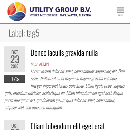
Ga
naar
MENU
de
inhoud
Label:
tag5
Donec iaculis gravida nulla
OKT
23
Door
ADMIN
2018
Lorem ipsum dolor sit amet, consectetuer adipiscing elit. Duis
risus. Nullam sit amet magna in magna gravida vehicula.
0
Integer imperdiet lectus quis justo. Etiam ligula pede, sagittis
quis, interdum ultricies, scelerisque eu. Etiam bibendum elit eget erat. Neque
porro quisquam est, qui dolorem ipsum quia dolor sit amet, consectetur,
adipisci velit, sed quia non numquam…
Etiam bibendum elit eget erat
OKT