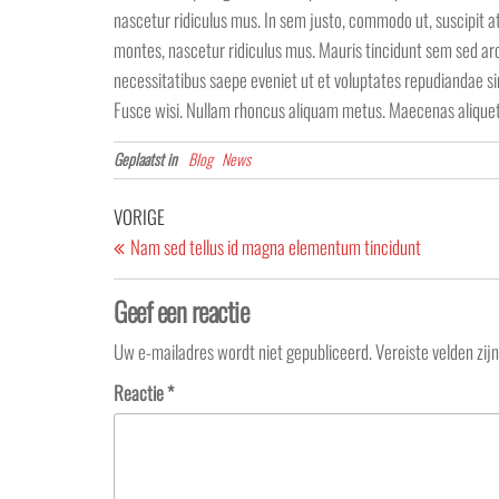
nascetur ridiculus mus. In sem justo, commodo ut, suscipit at,
montes, nascetur ridiculus mus. Mauris tincidunt sem sed arcu
necessitatibus saepe eveniet ut et voluptates repudiandae sin
Fusce wisi. Nullam rhoncus aliquam metus. Maecenas alique
Geplaatst in
Blog
News
Berichtnavigatie
Vorig
VORIGE
bericht
Nam sed tellus id magna elementum tincidunt
Geef een reactie
Uw e-mailadres wordt niet gepubliceerd.
Vereiste velden zi
Reactie
*