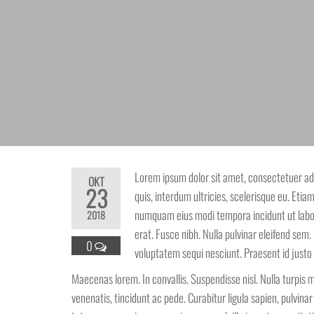
Lorem ipsum dolor sit amet, consectetuer adip
OKT
23
quis, interdum ultricies, scelerisque eu. Etia
numquam eius modi tempora incidunt ut labor
2018
erat. Fusce nibh. Nulla pulvinar eleifend se
0
voluptatem sequi nesciunt. Praesent id justo
Maecenas lorem. In convallis. Suspendisse nisl. Nulla turpis m
venenatis, tincidunt ac pede. Curabitur ligula sapien, pulvina