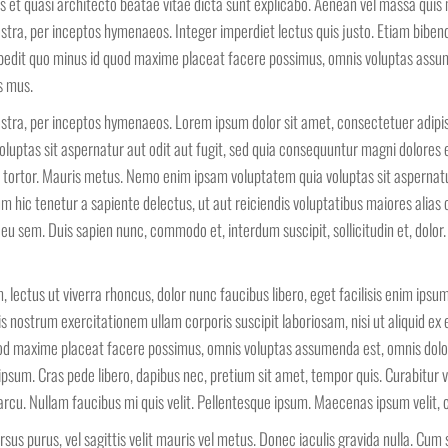
s et quasi architecto beatae vitae dicta sunt explicabo. Aenean vel massa quis m
nostra, per inceptos hymenaeos. Integer imperdiet lectus quis justo. Etiam bibe
mpedit quo minus id quod maxime placeat facere possimus, omnis voluptas assu
s mus.
ostra, per inceptos hymenaeos. Lorem ipsum dolor sit amet, consectetuer adipisci
luptas sit aspernatur aut odit aut fugit, sed quia consequuntur magni dolores
tortor. Mauris metus. Nemo enim ipsam voluptatem quia voluptas sit aspernatur
 hic tenetur a sapiente delectus, ut aut reiciendis voluptatibus maiores alias 
 eu sem. Duis sapien nunc, commodo et, interdum suscipit, sollicitudin et, dol
 lectus ut viverra rhoncus, dolor nunc faucibus libero, eget facilisis enim ips
uis nostrum exercitationem ullam corporis suscipit laboriosam, nisi ut aliqui
quod maxime placeat facere possimus, omnis voluptas assumenda est, omnis dolo
e ipsum. Cras pede libero, dapibus nec, pretium sit amet, tempor quis. Curabitur
 arcu. Nullam faucibus mi quis velit. Pellentesque ipsum. Maecenas ipsum velit, 
rsus purus, vel sagittis velit mauris vel metus. Donec iaculis gravida nulla. Cu