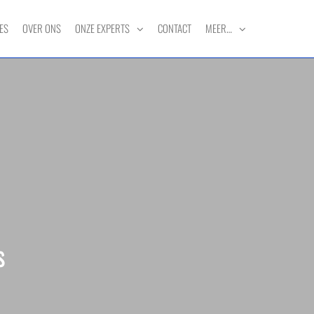
ES
OVER ONS
ONZE EXPERTS
CONTACT
MEER…
s