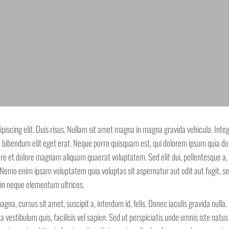
iscing elit. Duis risus. Nullam sit amet magna in magna gravida vehicula. Integer
m bibendum elit eget erat. Neque porro quisquam est, qui dolorem ipsum quia dolo
e et dolore magnam aliquam quaerat voluptatem. Sed elit dui, pellentesque a, 
m. Nemo enim ipsam voluptatem quia voluptas sit aspernatur aut odit aut fugit, 
 in neque elementum ultrices.
agna, cursus sit amet, suscipit a, interdum id, felis. Donec iaculis gravida nulla
r a vestibulum quis, facilisis vel sapien. Sed ut perspiciatis unde omnis iste n