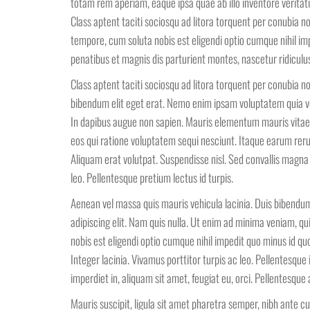
totam rem aperiam, eaque ipsa quae ab illo inventore veritati
Class aptent taciti sociosqu ad litora torquent per conubia 
tempore, cum soluta nobis est eligendi optio cumque nihil i
penatibus et magnis dis parturient montes, nascetur ridiculu
Class aptent taciti sociosqu ad litora torquent per conubia n
bibendum elit eget erat. Nemo enim ipsam voluptatem quia vo
In dapibus augue non sapien. Mauris elementum mauris vitae 
eos qui ratione voluptatem sequi nesciunt. Itaque earum rerum
Aliquam erat volutpat. Suspendisse nisl. Sed convallis magna
leo. Pellentesque pretium lectus id turpis.
Aenean vel massa quis mauris vehicula lacinia. Duis bibendum,
adipiscing elit. Nam quis nulla. Ut enim ad minima veniam, q
nobis est eligendi optio cumque nihil impedit quo minus id 
Integer lacinia. Vivamus porttitor turpis ac leo. Pellentesqu
imperdiet in, aliquam sit amet, feugiat eu, orci. Pellentesque
Mauris suscipit, ligula sit amet pharetra semper, nibh ante cu