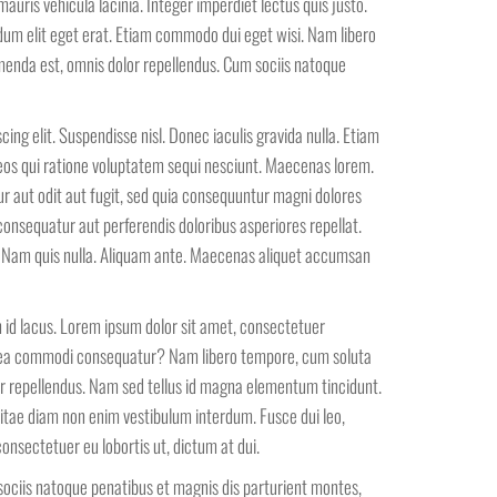
auris vehicula lacinia. Integer imperdiet lectus quis justo.
ndum elit eget erat. Etiam commodo dui eget wisi. Nam libero
menda est, omnis dolor repellendus. Cum sociis natoque
ng elit. Suspendisse nisl. Donec iaculis gravida nulla. Etiam
 eos qui ratione voluptatem sequi nesciunt. Maecenas lorem.
 aut odit aut fugit, sed quia consequuntur magni dolores
consequatur aut perferendis doloribus asperiores repellat.
or. Nam quis nulla. Aliquam ante. Maecenas aliquet accumsan
um id lacus. Lorem ipsum dolor sit amet, consectetuer
d ex ea commodi consequatur? Nam libero tempore, cum soluta
r repellendus. Nam sed tellus id magna elementum tincidunt.
 vitae diam non enim vestibulum interdum. Fusce dui leo,
consectetuer eu lobortis ut, dictum at dui.
m sociis natoque penatibus et magnis dis parturient montes,